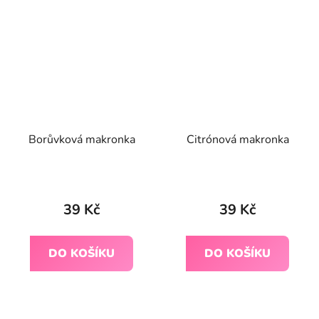
Borůvková makronka
Citrónová makronka
Průměrné
hodnocení
39 Kč
39 Kč
produktu
je
DO KOŠÍKU
DO KOŠÍKU
5,0
z
5
hvězdiček.