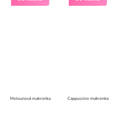
5,0
z
5
hvězdiček.
Melounová makronka
Cappuccino makronka
Průměrné