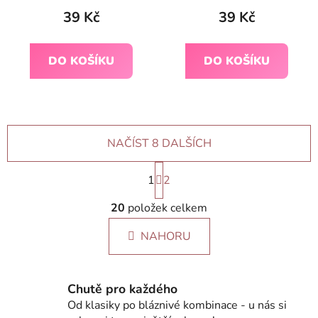
hodnocení
39 Kč
39 Kč
produktu
je
DO KOŠÍKU
DO KOŠÍKU
5,0
z
5
hvězdiček.
NAČÍST 8 DALŠÍCH
S
1
t
2
r
O
á
20
položek celkem
v
n
l
k
NAHORU
á
o
d
v
a
á
c
n
Chutě pro každého
í
í
Od klasiky po bláznivé kombinace - u nás si