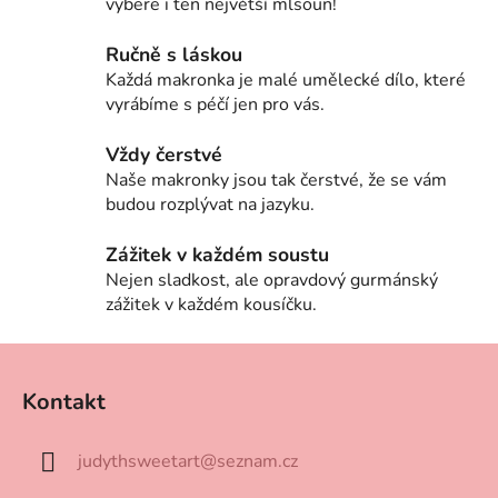
p
vybere i ten největší mlsoun!
r
v
Ručně s láskou
k
Každá makronka je malé umělecké dílo, které
y
vyrábíme s péčí jen pro vás.
v
ý
Vždy čerstvé
p
Naše makronky jsou tak čerstvé, že se vám
i
budou rozplývat na jazyku.
s
u
Zážitek v každém soustu
Nejen sladkost, ale opravdový gurmánský
zážitek v každém kousíčku.
Z
á
Kontakt
p
a
judythsweetart
@
seznam.cz
t