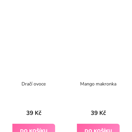
Dračí ovoce
Mango makronka
Průměrné
hodnocení
39 Kč
39 Kč
produktu
je
DO KOŠÍKU
DO KOŠÍKU