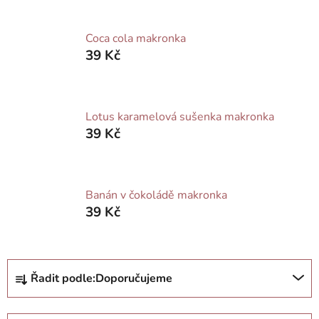
Coca cola makronka
39 Kč
Lotus karamelová sušenka makronka
39 Kč
Banán v čokoládě makronka
39 Kč
Ř
Řadit podle:
Doporučujeme
a
z