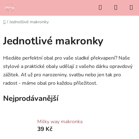
Přejít
Hledat
NÁKUP
na
KOŠÍK
obsah
Domů
/
Jednotlivé makronky
Jednotlivé makronky
Hledáte perfektní obal pro vaše sladké překvapení? Naše
stylové a praktické obaly udělají z vašeho dárku opravdový
zážitek. Ať už pro narozeniny, svatbu nebo jen tak pro
radost - máme obal pro každou příležitost.
Nejprodávanější
Milky way makronka
39 Kč