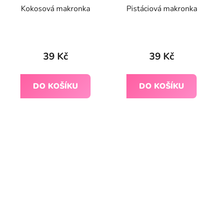
Kokosová makronka
Pistáciová makronka
Průměrné
hodnocení
39 Kč
39 Kč
produktu
je
DO KOŠÍKU
DO KOŠÍKU
4,0
z
5
hvězdiček.