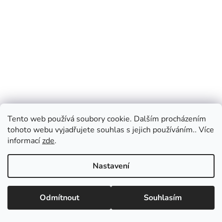
Tento web používá soubory cookie. Dalším procházením
tohoto webu vyjadřujete souhlas s jejich používáním.. Více
🎉 Narozeniny Crazy
informací
zde
.
Průměrné
728 Kč
hodnocení
Nastavení
produktu
DO KOŠÍKU
📢 Dovolená 21.–31. 7. Objednávky můžete vytvářet i během
je
dovolené. Odesílat je začneme od 1. 8. Děkujeme za pochopení a
Odmítnout
Souhlasím
5,0
přejeme krásné léto!
NOVINKA
TIP
z