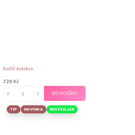
Kočičí kolekce
Průměrné
728 Kč
hodnocení
produktu
DO KOŠÍKU
je
5,0
TIP
NOVINKA
BESTSELLER
z
5
hvězdiček.