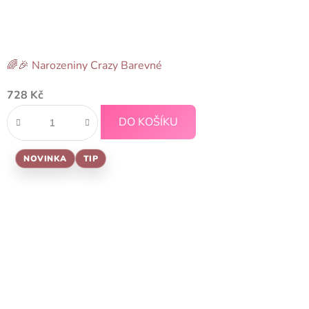
🌈🎉 Narozeniny Crazy Barevné
Průměrné
728 Kč
hodnocení
produktu
DO KOŠÍKU
je
5,0
NOVINKA
TIP
z
5
hvězdiček.