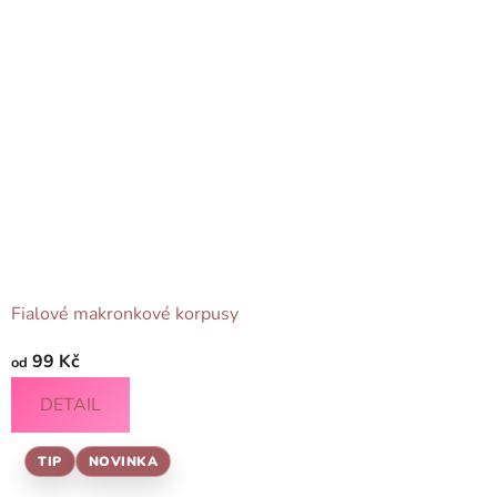
Fialové makronkové korpusy
99 Kč
od
DETAIL
TIP
NOVINKA