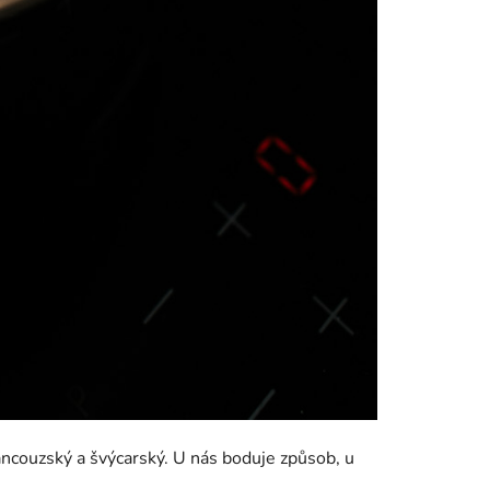
ncouzský a švýcarský. U nás boduje způsob, u