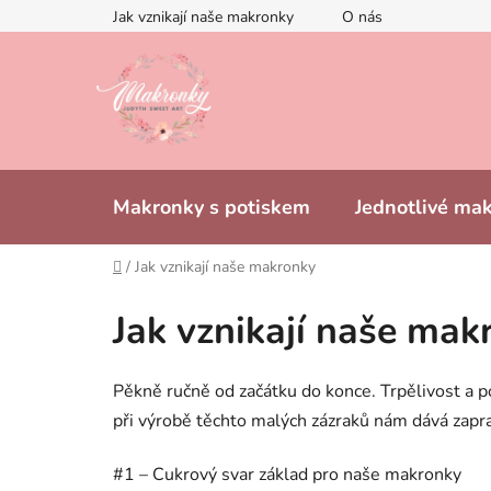
Přejít
Jak vznikají naše makronky
O nás
na
obsah
Makronky s potiskem
Jednotlivé ma
Domů
/
Jak vznikají naše makronky
Jak vznikají naše mak
Pěkně ručně od začátku do konce. Trpělivost a po
při výrobě těchto malých zázraků nám dává zaprav
#1 – Cukrový svar základ pro naše makronky