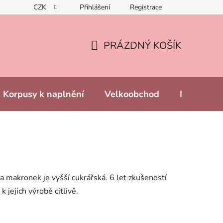
CZK
Přihlášení
Registrace
PRÁZDNÝ KOŠÍK
NÁKUPNÍ
KOŠÍK
Korpusy k naplnění
Velkoobchod
Naše prod
ba makronek je vyšší cukrářská. 6 let zkušeností
 jejich výrobě citlivě.