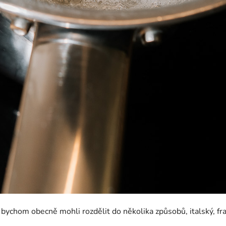
chom obecně mohli rozdělit do několika způsobů, italský, fra