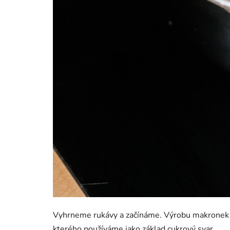
Vyhrneme rukávy a začínáme. Výrobu makronek by
kterého používáme jako základ cukrový svar.