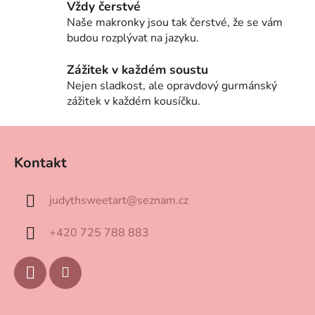
ý
Vždy čerstvé
p
Naše makronky jsou tak čerstvé, že se vám
i
budou rozplývat na jazyku.
s
u
Zážitek v každém soustu
Nejen sladkost, ale opravdový gurmánský
zážitek v každém kousíčku.
Z
á
Kontakt
p
a
judythsweetart
@
seznam.cz
t
í
+420 725 788 883