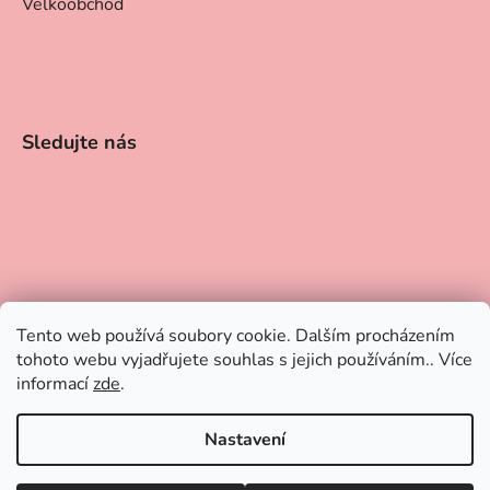
Velkoobchod
Sledujte nás
Tento web používá soubory cookie. Dalším procházením
tohoto webu vyjadřujete souhlas s jejich používáním.. Více
informací
zde
.
Nastavení
📢 Dovolená 21.–31. 7. Objednávky můžete vytvářet i během