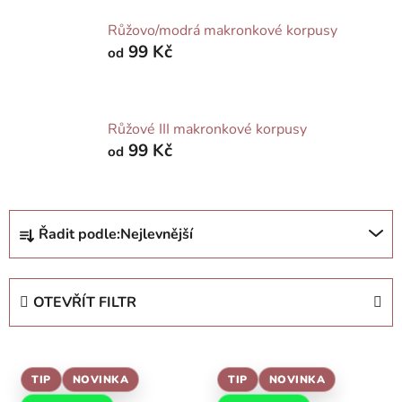
Růžovo/modrá makronkové korpusy
99 Kč
od
Růžové III makronkové korpusy
99 Kč
od
Ř
Řadit podle:
Nejlevnější
a
z
e
OTEVŘÍT FILTR
n
í
V
p
ý
r
TIP
NOVINKA
TIP
NOVINKA