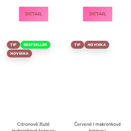
DETAIL
DETAIL
TIP
BESTSELLER
TIP
NOVINKA
NOVINKA
Citronově žluté
Červené I makronkové
makronkové korpusy
korpusy