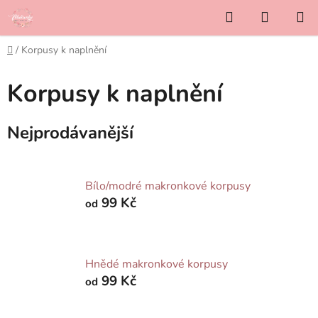
Přejít
Hledat
NÁKUP
na
KOŠÍK
obsah
Domů
/
Korpusy k naplnění
Korpusy k naplnění
Nejprodávanější
Bílo/modré makronkové korpusy
99 Kč
od
Hnědé makronkové korpusy
99 Kč
od