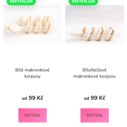
p
o
BESTSELLER
BESTSELLER
i
d
s
u
p
k
r
t
o
ů
d
u
k
t
Bílé makronkové
Bílo/béžové
ů
korpusy
makronkové korpusy
99 Kč
99 Kč
od
od
DETAIL
DETAIL