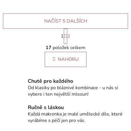
NAČÍST 5 DALŠÍCH
S
1
t
2
r
O
á
17
položek celkem
v
n
l
k
NAHORU
á
o
d
v
a
á
c
n
Chutě pro každého
í
í
Od klasiky po bláznivé kombinace - u nás si
p
vybere i ten největší mlsoun!
r
v
Ručně s láskou
k
Každá makronka je malé umělecké dílo, které
y
vyrábíme s péčí jen pro vás.
v