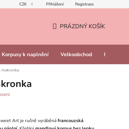
CZK
Přihlášení
Registrace
PRÁZDNÝ KOŠÍK
NÁKUPNÍ
KOŠÍK
Korpusy k naplnění
Velkoobchod
Naše prod
á makronka
kronka
ocení
weet Art je ručně vyráběná
francouzská
u náplní
. Křehký
mandlový korpus bez lepku