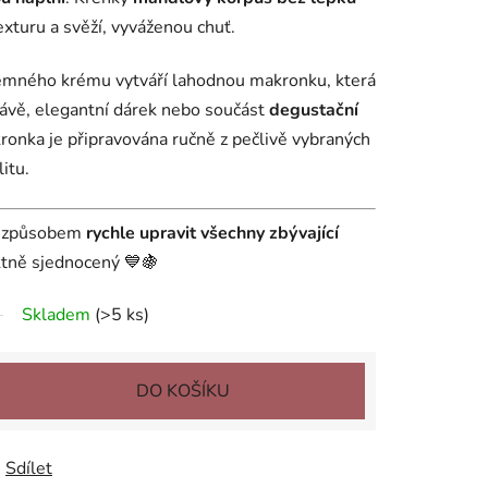
turu a svěží, vyváženou chuť.
jemného krému vytváří lahodnou makronku, která
 kávě, elegantní dárek nebo součást
degustační
ronka je připravována ručně z pečlivě vybraných
itu.
m způsobem
rychle upravit všechny zbývající
ktně sjednocený 💙🍇
Skladem
(>5 ks)
DO KOŠÍKU
Sdílet