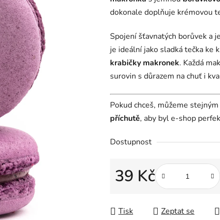
z
dokonale doplňuje krémovou tex
5
hvězdiček.
Spojení šťavnatých borůvek a 
je ideální jako sladká tečka ke
krabičky makronek
. Každá mak
surovin s důrazem na chuť i kval
Pokud chceš, můžeme stejný
příchutě
, aby byl e-shop perfe
Dostupnost
39 Kč
Měrná cena:
Tisk
Zeptat se