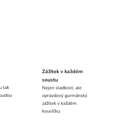
Zážitek v každém
soustu
u tak
Nejen sladkost, ale
 budou
opravdový gurmánský
zážitek v každém
kousíčku.