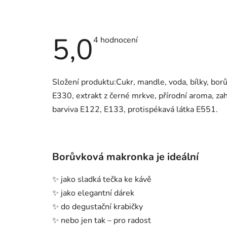
5,0
Průměrné
4 hodnocení
hodnocení
produktu
je
5,0
z
Složení produktu:Cukr, mandle, voda, bílky, borů
5
E330, extrakt z černé mrkve, přírodní aroma, za
hvězdiček.
barviva E122, E133, protispékavá látka E551.
Borůvková makronka je ideální
✨ jako sladká tečka ke kávě
✨ jako elegantní dárek
✨ do degustační krabičky
✨ nebo jen tak – pro radost