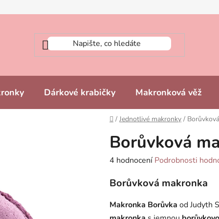
kronky
Dárkové krabičky
Makronková věž
Domů
/
Jednotlivé makronky
/
Borůvkov
Borůvková ma
Průměrné
4 hodnocení
Podrobnosti hodn
hodnocení
Borůvková makronka
produktu
je
Makronka Borůvka
od Judyth S
5,0
makronka
s jemnou
borůvkovo