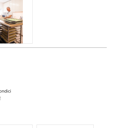
ondici
í