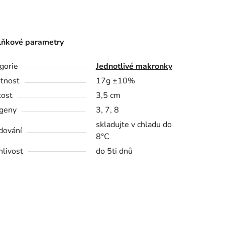
ňkové parametry
gorie
Jednotlivé makronky
tnost
17g ±10%
kost
3,5 cm
geny
3, 7, 8
skladujte v chladu do
dování
8°C
nlivost
do 5ti dnů