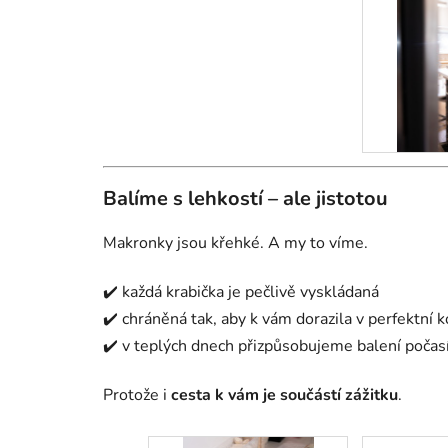
Balíme s lehkostí – ale jistotou
Makronky jsou křehké. A my to víme.
✔️ každá krabička je pečlivě vyskládaná
✔️ chráněná tak, aby k vám dorazila v perfektní k
✔️ v teplých dnech přizpůsobujeme balení počas
Protože i
cesta k vám je součástí zážitku
.