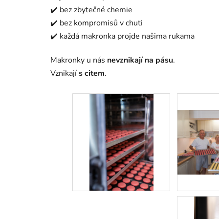
✔️ bez zbytečné chemie
✔️ bez kompromisů v chuti
✔️ každá makronka projde našima rukama
Makronky u nás
nevznikají na pásu
.
Vznikají
s citem
.