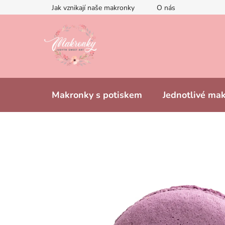
Přejít
Jak vznikají naše makronky
O nás
na
obsah
Makronky s potiskem
Jednotlivé ma