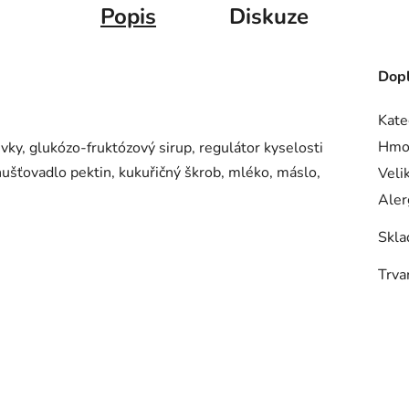
Popis
Diskuze
Dopl
Kate
Hmo
vky, glukózo-fruktózový sirup, regulátor kyselosti
hušťovadlo pektin, kukuřičný škrob, mléko, máslo,
Veli
Aler
Skla
Trva