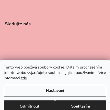
Sledujte nás
Tento web používá soubory cookie. Dalším procházením
tohoto webu vyjadřujete souhlas s jejich používáním.. Více
informací
zde
.
Nastavení
📢 Dovolená 21.–31. 7. Objednávky můžete vytvářet i během
Vytvořil Shoptet
dovolené. Odesílat je začneme od 1. 8. Děkujeme za pochopení a
Odmítnout
Souhlasím
Copyright 2026
Makronky Judyth sweet art
. Všechna
přejeme krásné léto!