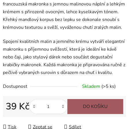
francouzská makronka s jemnou malinovou náplní a lehkým
krémem s přirozeně ovocným, lehce kyselkavým tónem.
Křehký mandlový korpus bez lepku se dokonale snoubí s
krémovou texturou a svěží, vyváženou chutí zralých malin.
Spojení kvalitních malin a jemného krému vytváří elegantní
makronku s příjemnou svěžestí, která je ideální ke kávě
nebo čaji, jako stylový dárek nebo součást degustační
krabičky makronek. Každá makronka je připravována ručně z
pečlivě vybraných surovin s důrazem na chuť i kvalitu.
Dostupnost
Skladem
(>5 ks)
39 Kč
DO KOŠÍKU
Měrná cena:
Tisk
Zeptat se
Sdílet