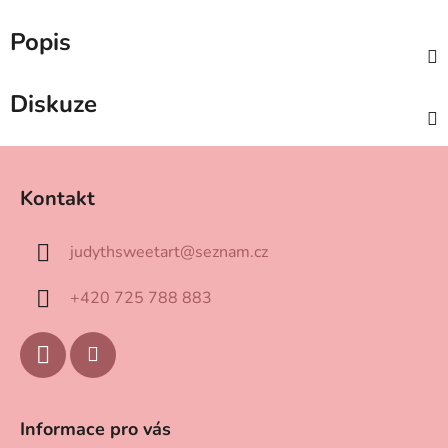
Popis
Diskuze
Z
á
Kontakt
p
a
judythsweetart
@
seznam.cz
t
í
+420 725 788 883
Informace pro vás