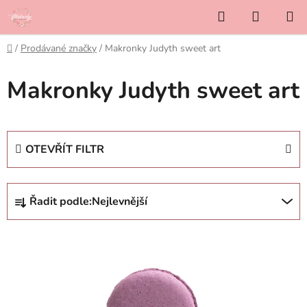
Přejít
Hledat
NÁKUP
na
KOŠÍK
obsah
Domů
/
Prodávané značky
/
Makronky Judyth sweet art
Makronky Judyth sweet art
OTEVŘÍT FILTR
Ř
Řadit podle:
Nejlevnější
a
z
V
e
ý
n
p
í
i
p