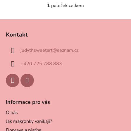
hvězdiček.
1
položek celkem
O
v
l
Z
á
á
d
Kontakt
p
a
a
c
judythsweetart
@
seznam.cz
t
í
p
í
+420 725 788 883
r
v
k
y
v
ý
Informace pro vás
p
i
O nás
s
Jak makronky vznikají?
u
Doprava a platba