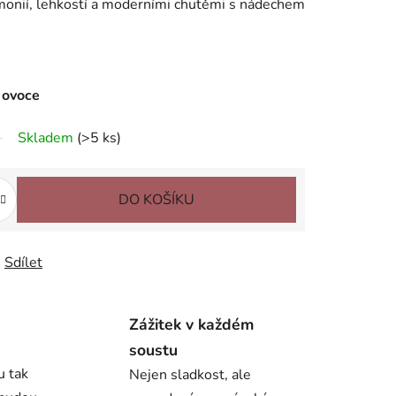
monií, lehkostí a moderními chutěmi s nádechem
í ovoce
Skladem
(>5 ks)
DO KOŠÍKU
Sdílet
Zážitek v každém
soustu
u tak
Nejen sladkost, ale