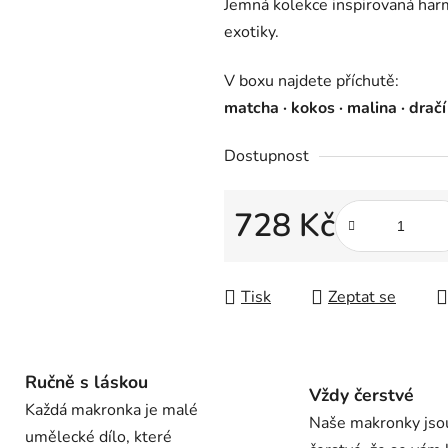
Jemná kolekce inspirovaná har
z
exotiky.
5
hvězdiček.
V boxu najdete příchutě:
matcha · kokos · malina · drač
Dostupnost
728 Kč
Měrná cena:
Tisk
Zeptat se
Ručně s láskou
Vždy čerstvé
Každá makronka je malé
Naše makronky jso
umělecké dílo, které