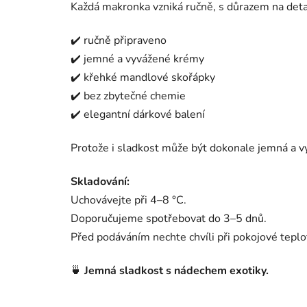
Každá makronka vzniká ručně, s důrazem na detai
✔️ ručně připraveno
✔️ jemné a vyvážené krémy
✔️ křehké mandlové skořápky
✔️ bez zbytečné chemie
✔️ elegantní dárkové balení
Protože i sladkost může být dokonale jemná a v
Skladování:
Uchovávejte při 4–8 °C.
Doporučujeme spotřebovat do 3–5 dnů.
Před podáváním nechte chvíli při pokojové teplot
🍵
Jemná sladkost s nádechem exotiky.