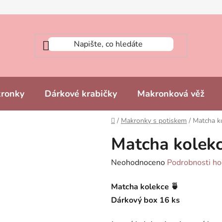
kronky
Dárkové krabičky
Makronková věž
Domů
/
Makronky s potiskem
/
Matcha k
Matcha kolek
Průměrné
Neohodnoceno
Podrobnosti ho
hodnocení
Matcha kolekce 🍵
produktu
Dárkový box 16 ks
je
0,0