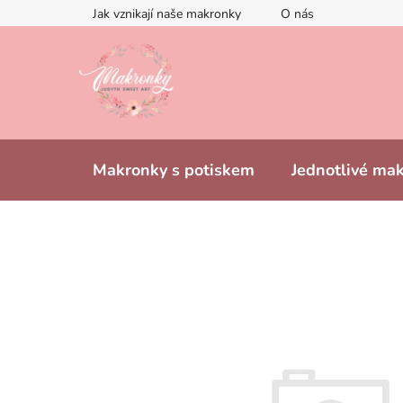
Přejít
Jak vznikají naše makronky
O nás
na
obsah
Makronky s potiskem
Jednotlivé ma