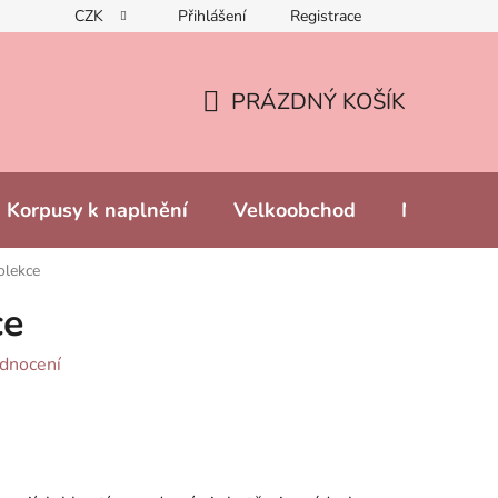
CZK
Přihlášení
Registrace
PRÁZDNÝ KOŠÍK
NÁKUPNÍ
KOŠÍK
Korpusy k naplnění
Velkoobchod
Naše prod
olekce
ce
dnocení