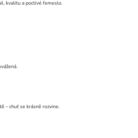
l, kvalitu a poctivé řemeslo.
yvážená.
ě – chuť se krásně rozvine.