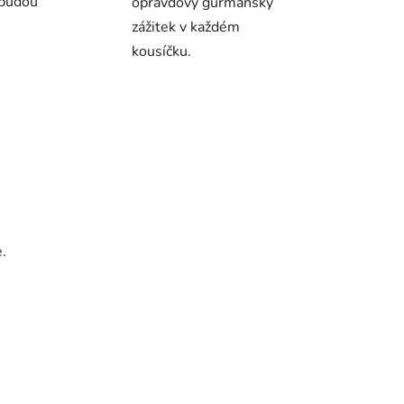
 budou
opravdový gurmánský
zážitek v každém
kousíčku.
.