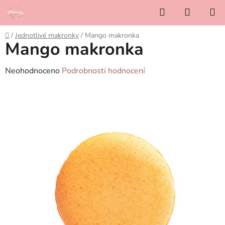
Přejít
Hledat
NÁKUP
na
KOŠÍK
obsah
Domů
/
Jednotlivé makronky
/
Mango makronka
Mango makronka
Průměrné
Neohodnoceno
Podrobnosti hodnocení
hodnocení
produktu
je
0,0
z
5
hvězdiček.