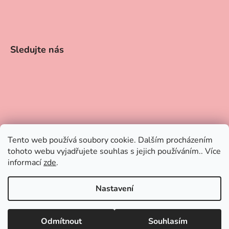
Sledujte nás
Tento web používá soubory cookie. Dalším procházením
tohoto webu vyjadřujete souhlas s jejich používáním.. Více
informací
zde
.
Nastavení
📢 Dovolená 21.–31. 7. Objednávky můžete vytvářet i během
Vytvořil Shoptet
dovolené. Odesílat je začneme od 1. 8. Děkujeme za pochopení a
Odmítnout
Souhlasím
Copyright 2026
Makronky Judyth sweet art
. Všechna
přejeme krásné léto!