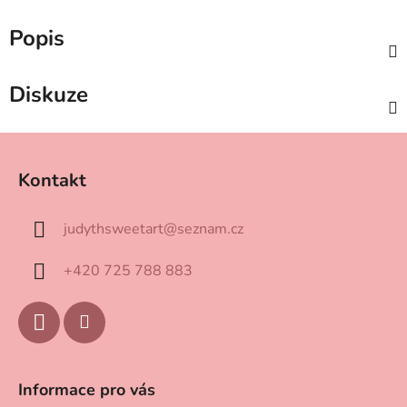
Popis
Diskuze
Z
á
Kontakt
p
a
judythsweetart
@
seznam.cz
t
í
+420 725 788 883
Informace pro vás