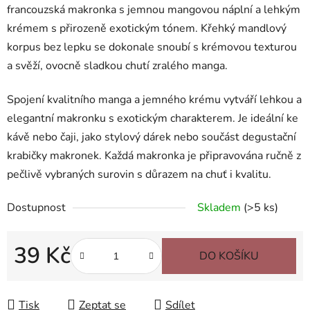
francouzská makronka s jemnou mangovou náplní a lehkým
krémem s přirozeně exotickým tónem. Křehký mandlový
korpus bez lepku se dokonale snoubí s krémovou texturou
a svěží, ovocně sladkou chutí zralého manga.
Spojení kvalitního manga a jemného krému vytváří lehkou a
elegantní makronku s exotickým charakterem. Je ideální ke
kávě nebo čaji, jako stylový dárek nebo součást degustační
krabičky makronek. Každá makronka je připravována ručně z
pečlivě vybraných surovin s důrazem na chuť i kvalitu.
Dostupnost
Skladem
(>5 ks)
39 Kč
DO KOŠÍKU
Měrná cena:
Tisk
Zeptat se
Sdílet