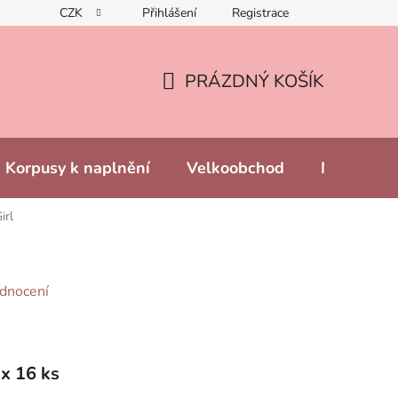
CZK
Přihlášení
Registrace
PRÁZDNÝ KOŠÍK
NÁKUPNÍ
KOŠÍK
Korpusy k naplnění
Velkoobchod
Naše prod
irl
dnocení
x 16 ks