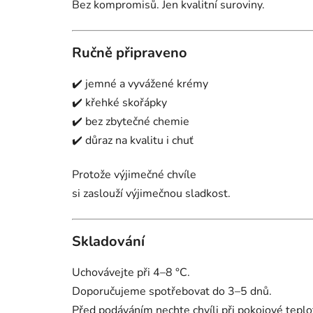
Bez kompromisů. Jen kvalitní suroviny.
Ručně připraveno
✔️ jemné a vyvážené krémy
✔️ křehké skořápky
✔️ bez zbytečné chemie
✔️ důraz na kvalitu i chuť
Protože výjimečné chvíle
si zaslouží výjimečnou sladkost.
Skladování
Uchovávejte při 4–8 °C.
Doporučujeme spotřebovat do 3–5 dnů.
Před podáváním nechte chvíli při pokojové teplot