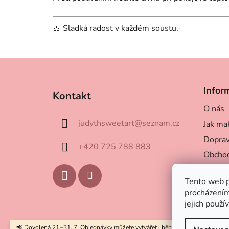
🎀 Sladká radost v každém soustu.
Z
á
Infor
Kontakt
p
O nás
a
judythsweetart
@
seznam.cz
Jak mak
t
í
Doprav
+420 725 788 883
Obchod
Podmín
Tento web p
procházením
jejich použí
📢 Dovolená 21.–31. 7. Objednávky můžete vytvářet i během dovolené. Odesíla