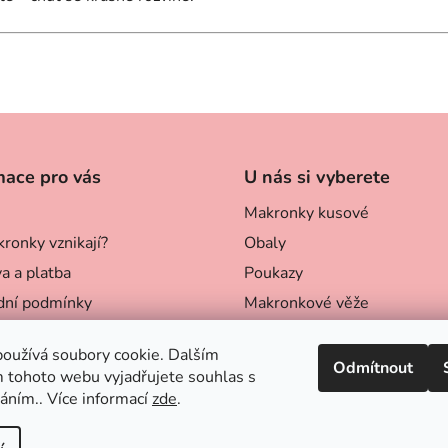
mace pro vás
U nás si vyberete
Makronky kusové
ronky vznikají?
Obaly
a a platba
Poukazy
ní podmínky
Makronkové věže
ky ochrany osobních údajů
Velkoobchod
oužívá soubory cookie. Dalším
Odmítnout
 tohoto webu vyjadřujete souhlas s
váním.. Více informací
zde
.
t je