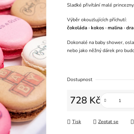
z
Sladké přivítání malé princezny
5
Výběr okouzlujících příchutí:
hvězdiček.
čokoláda · kokos · malina · dr
Dokonalé na baby shower, osla
nebo jako něžný dárek pro bud
Dostupnost
728 Kč
Měrná cena:
Tisk
Zeptat se