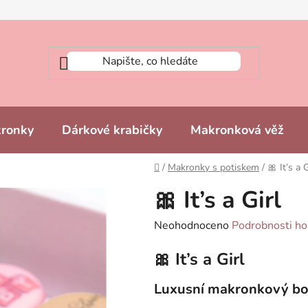
kronky
Dárkové krabičky
Makronková věž
Domů
/
Makronky s potiskem
/
🎀 It’s a G
🎀 It’s a Girl
Průměrné
Neohodnoceno
Podrobnosti ho
hodnocení
🎀 It’s a Girl
produktu
je
Luxusní makronkový bo
0,0