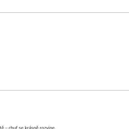
ě – chuť se krásně rozvine.