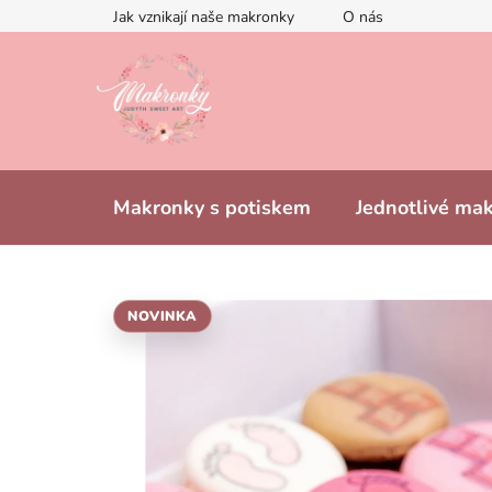
Přejít
Jak vznikají naše makronky
O nás
na
obsah
Makronky s potiskem
Jednotlivé ma
NOVINKA