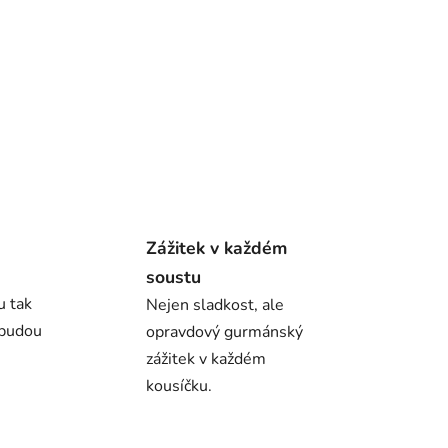
Zážitek v každém
soustu
u tak
Nejen sladkost, ale
 budou
opravdový gurmánský
zážitek v každém
kousíčku.