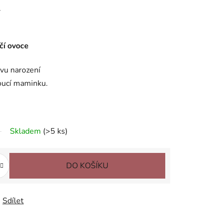
.
ačí ovoce
vu narození
oucí maminku.
Skladem
(>5 ks)
DO KOŠÍKU
Sdílet