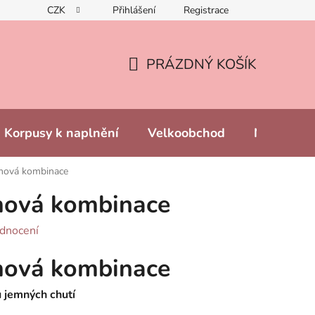
CZK
Přihlášení
Registrace
PRÁZDNÝ KOŠÍK
NÁKUPNÍ
KOŠÍK
Korpusy k naplnění
Velkoobchod
Naše prod
mová kombinace
mová kombinace
dnocení
mová kombinace
ů jemných chutí