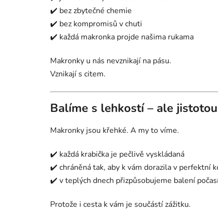
✔️ bez zbytečné chemie
✔️ bez kompromisů v chuti
✔️ každá makronka projde našima rukama
Makronky u nás nevznikají na pásu.
Vznikají s citem.
Balíme s lehkostí – ale jistotou
Makronky jsou křehké. A my to víme.
✔️ každá krabička je pečlivě vyskládaná
✔️ chráněná tak, aby k vám dorazila v perfektní k
✔️ v teplých dnech přizpůsobujeme balení počas
Protože i cesta k vám je součástí zážitku.