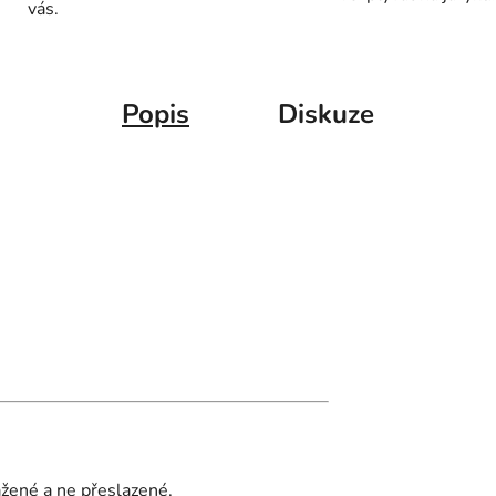
vás.
Popis
Diskuze
žené a ne přeslazené.