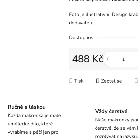
Foto je ilustrativní. Design kra
dodavatele.
Dostupnost
488 Kč
Měrná cena:
Tisk
Zeptat se
Ručně s láskou
Vždy čerstvé
Každá makronka je malé
Naše makronky jso
umělecké dílo, které
čerstvé, že se vám
vyrábíme s péčí jen pro
rozplývat na jazyku.