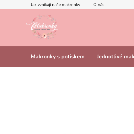
Přejít
Jak vznikají naše makronky
O nás
na
obsah
Makronky s potiskem
Jednotlivé ma