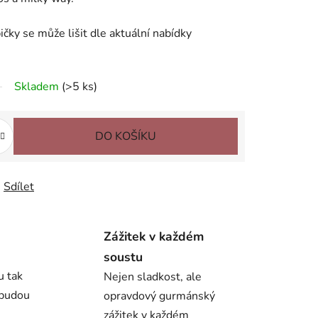
bičky se může lišit dle aktuální nabídky
Skladem
(>5 ks)
DO KOŠÍKU
Sdílet
Zážitek v každém
soustu
u tak
Nejen sladkost, ale
 budou
opravdový gurmánský
zážitek v každém