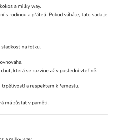
 kokos a milky way.
ní s rodinou a přáteli. Pokud váháte, tato sada je
 sladkost na fotku.
rovnováha.
huť, která se rozvine až v poslední vteřině.
, trpělivostí a respektem k řemeslu.
erá má zůstat v paměti.
os a milky way.