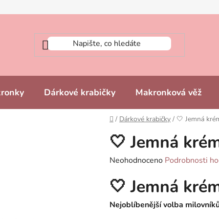
kronky
Dárkové krabičky
Makronková věž
Domů
/
Dárkové krabičky
/
🤍 Jemná kré
🤍 Jemná kré
Průměrné
Neohodnoceno
Podrobnosti ho
hodnocení
🤍 Jemná kré
produktu
je
Nejoblíbenější volba milovník
0,0