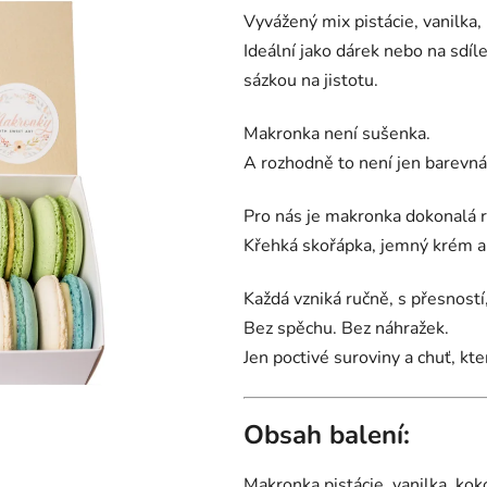
z
Vyvážený mix pistácie, vanilka,
5
Ideální jako dárek nebo na sdíle
hvězdiček.
sázkou na jistotu.
Makronka není sušenka.
A rozhodně to není jen barevná
Pro nás je makronka dokonalá 
Křehká skořápka, jemný krém a c
Každá vzniká ručně, s přesností
Bez spěchu. Bez náhražek.
Jen poctivé suroviny a chuť, kt
Obsah balení:
Makronka pistácie, vanilka, kok