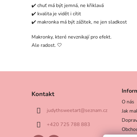
✔️ chuť má být jemná, ne křiklavá
✔️ kvalita je vidět i cítit
✔️ makronka má být zážitek, ne jen sladkost
Makronky, které nevznikají pro efekt.
Ale radost. 🤍
Z
á
Infor
Kontakt
p
O nás
a
judythsweetart
@
seznam.cz
Jak mak
t
í
Doprav
+420 725 788 883
Obchod